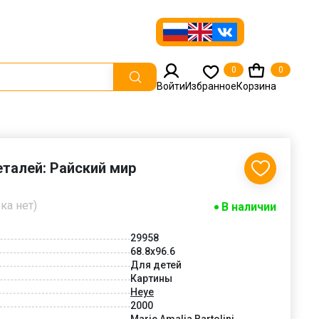
0
0
Войти
Избранное
Корзина
еталей: Райский мир
ка нет)
В наличии
29958
68.8x96.6
Для детей
Картины
Heye
2000
Marie Amalia Bartolini