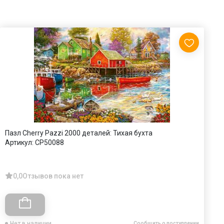
Пазл Cherry Pazzi 2000 деталей: Тихая бухта
П
Артикул:
CP50088
А
0,0
Отзывов пока нет
Нет в наличии
Сообщить о поступлении