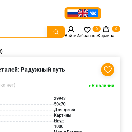
0
0
Войти
Избранное
Корзина
)
еталей: Радужный путь
ка нет)
В наличии
29943
50x70
Для детей
Картины
Heye
1000
Magic Forests