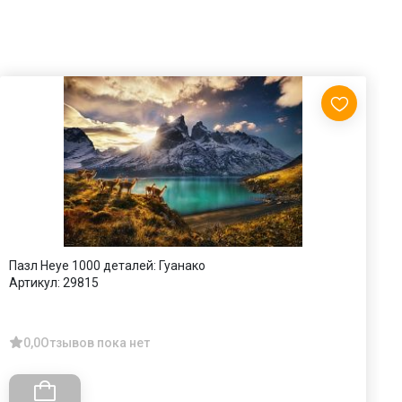
Пазл Heye 1000 деталей: Гуанако
П
Артикул:
29815
А
0,0
Отзывов пока нет