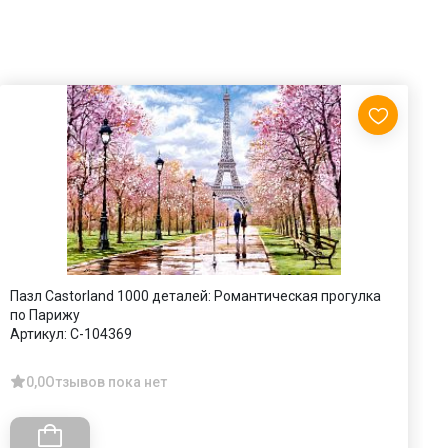
Пазл Castorland 1000 деталей: Романтическая прогулка
П
по Парижу
А
Артикул:
C-104369
0,0
Отзывов пока нет