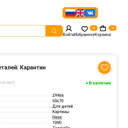
0
0
Войти
Избранное
Корзина
еталей: Карантин
ка нет)
В наличии
29966
50x70
Для детей
Картины
Heye
1000
Zozoville