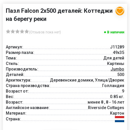
Пазл Falcon 2х500 деталей: Коттеджи
на берегу реки
(Отзывов пока нет)
В наличии
Артикул:
J11289
Размер пазла:
49x35
Тема:
Для детей
Стиль:
Картины
Производитель:
Jumbo
Деталей:
500
Архитектура:
Деревенские домики, Улица/Дворик
Страна производства:
Голландия
Возраст от:
9
Вес:
0.85 кг.
Возраст:
менее 8 , 8 - 16 лет
Английское название:
Riverside Cottages
Материал:
Картон
Страна: