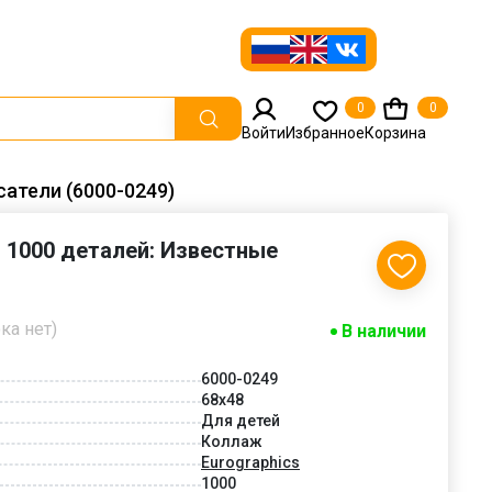
0
0
Войти
Избранное
Корзина
сатели (6000-0249)
s 1000 деталей: Известные
ка нет)
В наличии
6000-0249
68x48
Для детей
Коллаж
Eurographics
1000