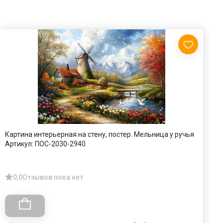
Картина интерьерная на стену, постер. Мельница у ручья
П
Артикул:
ПОС-2030-2940
А
0,0
Отзывов пока нет