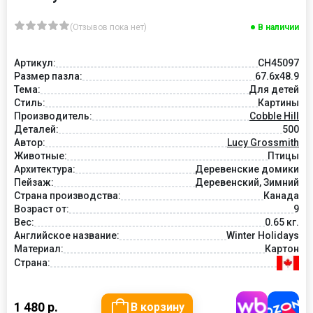
(Отзывов пока нет)
В наличии
Артикул:
CH45097
Размер пазла:
67.6x48.9
Тема:
Для детей
Стиль:
Картины
Производитель:
Cobble Hill
Деталей:
500
Автор:
Lucy Grossmith
Животные:
Птицы
Архитектура:
Деревенские домики
Пейзаж:
Деревенский, Зимний
Страна производства:
Канада
Возраст от:
9
Вес:
0.65 кг.
Английское название:
Winter Holidays
Материал:
Картон
Страна:
1 480 р.
В корзину