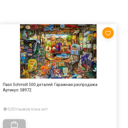
Пазл Schmidt 500 деталей: Гаражная распродажа
П
Артикул:
58972
С
А
0,0
Отзывов пока нет