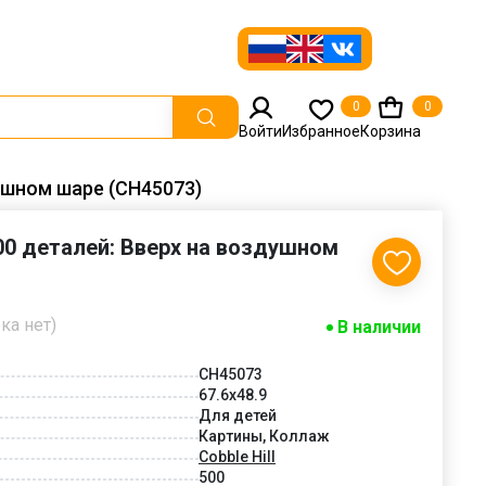
0
0
Войти
Избранное
Корзина
душном шаре (CH45073)
500 деталей: Вверх на воздушном
ка нет)
В наличии
CH45073
67.6x48.9
Для детей
Картины, Коллаж
Cobble Hill
500