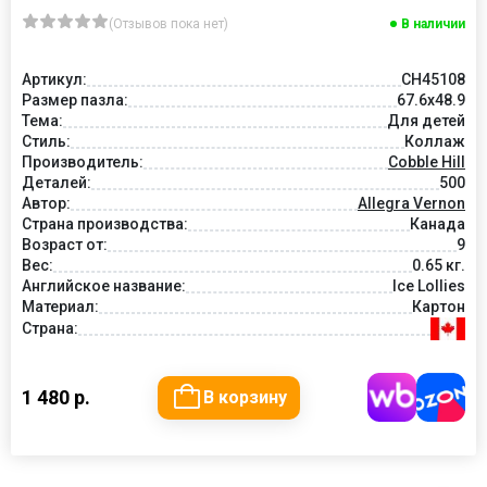
(Отзывов пока нет)
В наличии
Артикул:
CH45108
Размер пазла:
67.6x48.9
Тема:
Для детей
Стиль:
Коллаж
Производитель:
Cobble Hill
Деталей:
500
Автор:
Allegra Vernon
Страна производства:
Канада
Возраст от:
9
Вес:
0.65 кг.
Английское название:
Ice Lollies
Материал:
Картон
Страна:
1 480 р.
В корзину