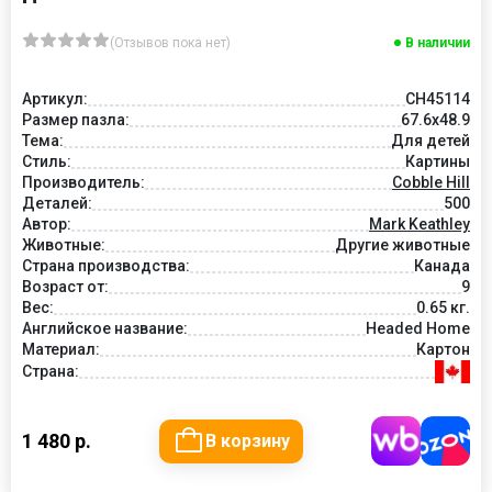
(Отзывов пока нет)
В наличии
Артикул:
CH45114
Размер пазла:
67.6x48.9
Тема:
Для детей
Стиль:
Картины
Производитель:
Cobble Hill
Деталей:
500
Автор:
Mark Keathley
Животные:
Другие животные
Страна производства:
Канада
Возраст от:
9
Вес:
0.65 кг.
Английское название:
Headed Home
Материал:
Картон
Страна:
1 480 р.
В корзину