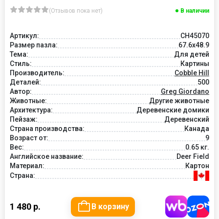
(Отзывов пока нет)
В наличии
Артикул:
CH45070
Размер пазла:
67.6x48.9
Тема:
Для детей
Стиль:
Картины
Производитель:
Cobble Hill
Деталей:
500
Автор:
Greg Giordano
Животные:
Другие животные
Архитектура:
Деревенские домики
Пейзаж:
Деревенский
Страна производства:
Канада
Возраст от:
9
Вес:
0.65 кг.
Английское название:
Deer Field
Материал:
Картон
Страна:
1 480 р.
В корзину