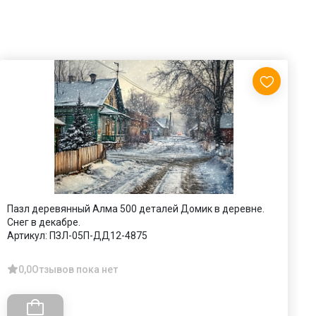
Пазл деревянный Алма 500 деталей Домик в деревне.
П
Снег в декабре.
А
Артикул:
ПЗЛ-05П-ДД12-4875
0,0
Отзывов пока нет