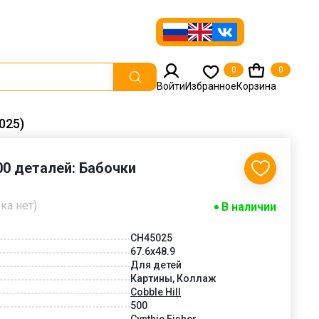
0
0
Войти
Избранное
Корзина
025)
500 деталей: Бабочки
ка нет)
В наличии
CH45025
67.6x48.9
Для детей
Картины, Коллаж
Cobble Hill
500
Cynthie Fisher