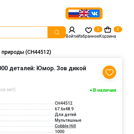
0
0
Войти
Избранное
Корзина
й природы (CH44512)
1000 деталей: Юмор. Зов дикой
ка нет)
В наличии
CH44512
67.6x48.9
Для детей
Мультяшные
Cobble Hill
1000