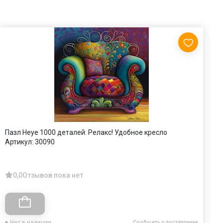
Пазл Heye 1000 деталей: Релакс! Удобное кресло
П
Артикул:
30090
с
А
0,0
Отзывов пока нет
Нет в наличии
Сообщить о поступлении