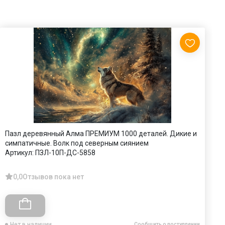
Пазл деревянный Алма ПРЕМИУМ 1000 деталей. Дикие и
П
симпатичные. Волк под северным сиянием
А
Артикул:
ПЗЛ-10П-ДС-5858
0,0
Отзывов пока нет
Нет в наличии
Сообщить о поступлении