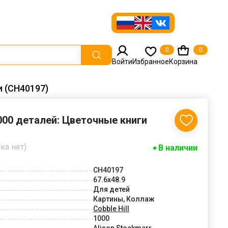
0
0
Войти
Избранное
Корзина
и (CH40197)
1000 деталей: Цветочные книги
ка нет)
В наличии
CH40197
67.6x48.9
Для детей
Картины, Коллаж
Cobble Hill
1000
Alison Stockmarr