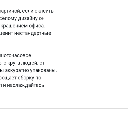
артиной, если склеить
есёлому дизайну он
украшением офиса.
о ценит нестандартные
многочасовое
го круга людей: от
ы аккуратно упакованы,
прощает сборку по
зл и наслаждайтесь