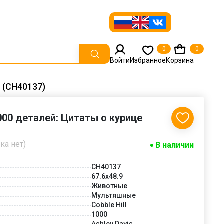
0
0
Войти
Избранное
Корзина
е (CH40137)
1000 деталей: Цитаты о курице
ка нет)
В наличии
CH40137
67.6x48.9
Животные
Мультяшные
Cobble Hill
1000
Ashley Davis