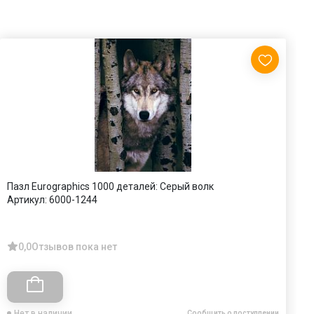
Пазл Eurographics 1000 деталей: Серый волк
П
Артикул:
6000-1244
А
0,0
Отзывов пока нет
Нет в наличии
Сообщить о поступлении