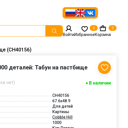
0
0
Войти
Избранное
Корзина
ище (CH40156)
1000 деталей: Табун на пастбище
ка нет)
В наличии
CH40156
67.6x48.9
Для детей
Картины
Cobble Hill
1000
Kim Penner