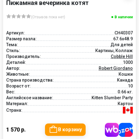
Пижамная вечеринка котят
(Отзывов пока нет)
В наличии
Артикул:
CH40307
Размер пазла:
67.6x48.9
Тема:
Для детей
Стиль:
Картины, Коллаж
Производитель:
Cobble Hill
Деталей:
1000
Автор:
Robert Giordano
Животные:
Кошки
Страна производства:
Канада
Возраст от:
10
Вес:
0.66 кг.
Английское название:
Kitten Slumber Party
Материал:
Картон
Страна:
1 570 р.
В корзину