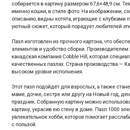
собирается в картину размером 67,6×48,9 см. Те
именно кошки, в стиле фото. На изображении, с
описанию, видны котята, играющие с клубками п
уютный сюжет, который порадует любителей эти
Пазл изготовлен из прочного картона, что обес
элементов и удобство сборки. Производителем 
канадская компания Cobble Hill, которая специа
качественных пазлах. Страна производства — Кан
высоком уровне исполнения.
Этот пазл подойдёт для взрослых, а также ста
маме, дочке, сестре или другу на Новый год, де
праздник. Собранную картину можно использова
картину, украсив ею стену в доме. Пазл 1000 эл
увлекательное хобби, которое помогает расслаб
с пользой.