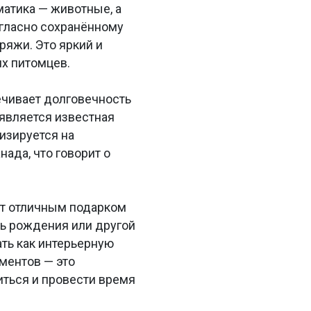
матика — животные, а
огласно сохранённому
ряжи. Это яркий и
х питомцев.
печивает долговечность
является известная
лизируется на
ада, что говорит о
нет отличным подарком
нь рождения или другой
ть как интерьерную
ементов — это
иться и провести время