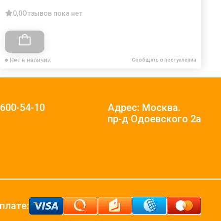
0,0
Отзывов пока нет
Нет в наличии
Сообщить о поступлении
)600-54-10
Адрес: Москва.
пр-д Одоевского 2а
плате: