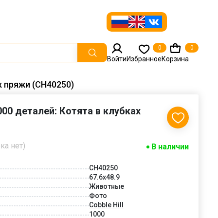
0
0
Войти
Избранное
Корзина
ах пряжи (CH40250)
1000 деталей: Котята в клубках
ка нет)
В наличии
CH40250
67.6x48.9
Животные
Фото
Cobble Hill
1000