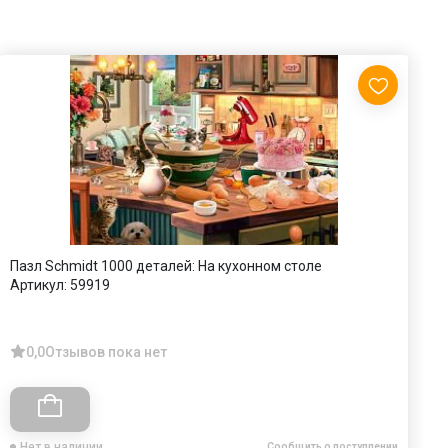
Пазл Schmidt 1000 деталей: На кухонном столе
К
Артикул:
59919
А
0,0
Отзывов пока нет
Нет в наличии
Сообщить о поступлении