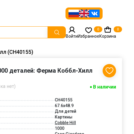
0
0
Войти
Избранное
Корзина
илл (CH40155)
 1000 деталей: Ферма Коббл-Хилл
ка нет)
В наличии
CH40155
67.6x48.9
Для детей
Картины
Cobble Hill
1000
Greg Giordano