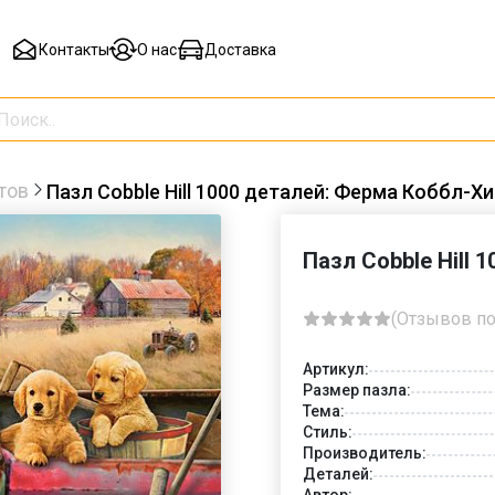
Контакты
О нас
Доставка
тов
Пазл Cobble Hill 1000 деталей: Ферма Коббл-Х
Пазл Cobble Hill
(Отзывов по
Артикул:
Размер пазла:
Тема:
Стиль:
Производитель:
Деталей:
Автор: