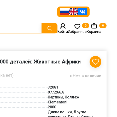
0
0
Войти
Избранное
Корзина
2000 деталей: Животные Африки
ка нет)
Нет в наличии
32081
97.5x66.8
Картины, Коллаж
Clementoni
2000
Дикие кошки, Другие
животные, Птицы, Слоны