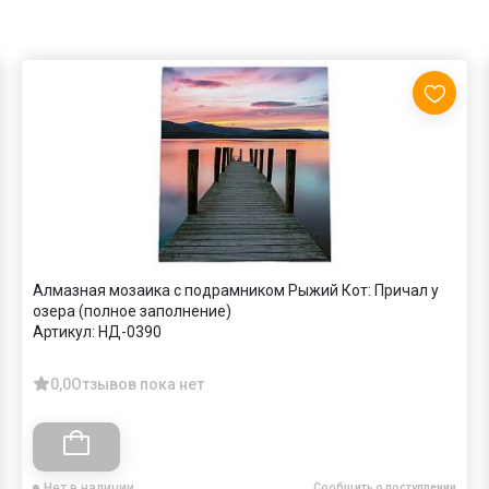
Алмазная мозаика с подрамником Рыжий Кот: Причал у
озера (полное заполнение)
Артикул:
НД-0390
0,0
Отзывов пока нет
Нет в наличии
Сообщить о поступлении