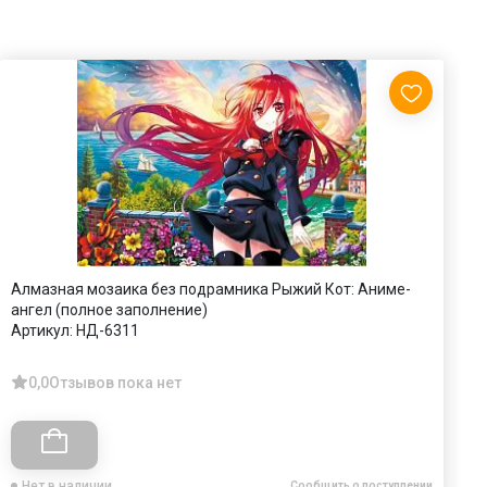
Алмазная мозаика без подрамника Рыжий Кот: Аниме-
А
ангел (полное заполнение)
у
Артикул:
НД-6311
А
0,0
Отзывов пока нет
Нет в наличии
Сообщить о поступлении