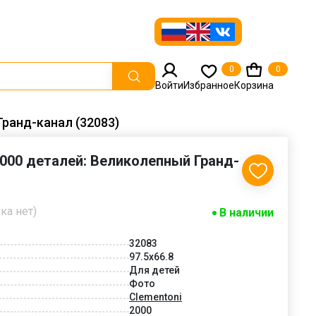
0
0
Войти
Избранное
Корзина
Гранд-канал (32083)
2000 деталей: Великолепный Гранд-
ка нет)
В наличии
32083
97.5x66.8
Для детей
Фото
Clementoni
2000