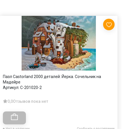
Пазл Castorland 2000 деталей: Йерка. Сочельник на
П
Мадейре
А
Артикул:
C-201020-2
0,0
Отзывов пока нет
Нет в наличии
Сообщить о поступлении