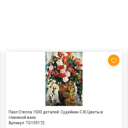
Пазл Стелла 1500 деталей: Судейкин С.Ю.Цветы в
глиняной вазе
Артикул:
TG159172