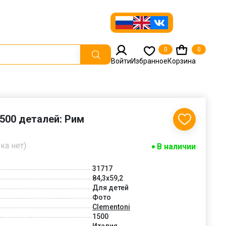
0
0
Войти
Избранное
Корзина
1500 деталей: Рим
ка нет)
В наличии
31717
84,3x59,2
Для детей
Фото
Clementoni
1500
Италия