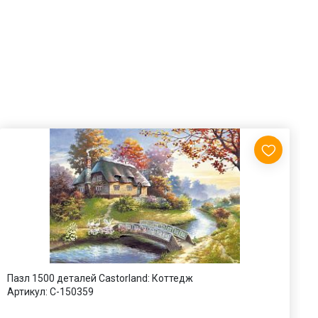
Пазл 1500 деталей Castorland: Коттедж
П
Артикул:
C-150359
А