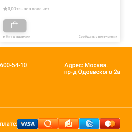
0,0
Отзывов пока нет
Нет в наличии
Сообщить о поступлении
)600-54-10
Адрес: Москва.
пр-д Одоевского 2а
плате: