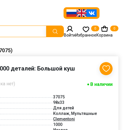
0
0
Войти
Избранное
Корзина
7075)
1000 деталей: Большой куш
ка нет)
В наличии
37075
98x33
Для детей
Коллаж, Мультяшные
Clementoni
1000
Италия