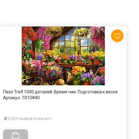
Пазл Trefl 1000 деталей: Время чая. Подготовка к весне
Н
Артикул:
TR10840
А
0,0
Отзывов пока нет