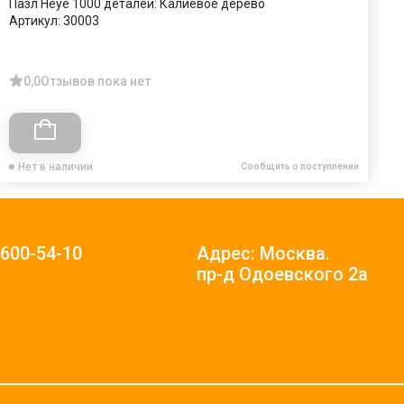
Пазл Heye 1000 деталей: Калиевое дерево
П
Артикул:
30003
А
0,0
Отзывов пока нет
Нет в наличии
Сообщить о поступлении
)600-54-10
Адрес: Москва.
пр-д Одоевского 2а