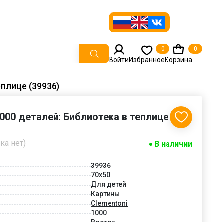
0
0
Войти
Избранное
Корзина
еплице (39936)
1000 деталей: Библиотека в теплице
ка нет)
В наличии
39936
70x50
Для детей
Картины
Clementoni
1000
Восток