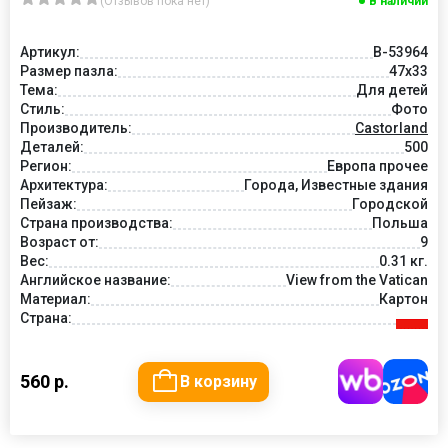
(Отзывов пока нет)
В наличии
Артикул:
B-53964
Размер пазла:
47x33
Тема:
Для детей
Стиль:
Фото
Производитель:
Castorland
Деталей:
500
Регион:
Европа прочее
Архитектура:
Города, Известные здания
Пейзаж:
Городской
Страна производства:
Польша
Возраст от:
9
Вес:
0.31 кг.
Английское название:
View from the Vatican
Материал:
Картон
Страна:
560 р.
В корзину