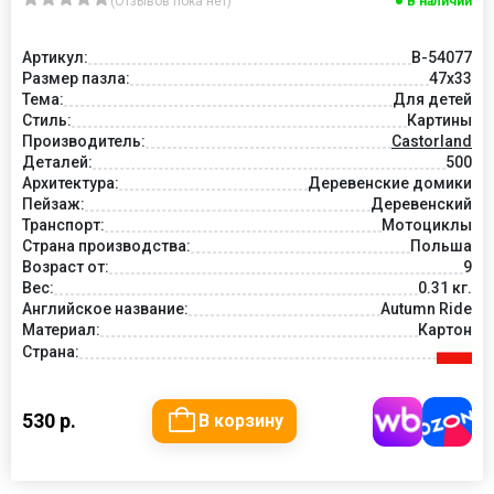
(Отзывов пока нет)
В наличии
Артикул:
B-54077
Размер пазла:
47x33
Тема:
Для детей
Стиль:
Картины
Производитель:
Castorland
Деталей:
500
Архитектура:
Деревенские домики
Пейзаж:
Деревенский
Транспорт:
Мотоциклы
Страна производства:
Польша
Возраст от:
9
Вес:
0.31 кг.
Английское название:
Autumn Ride
Материал:
Картон
Страна:
530 р.
В корзину