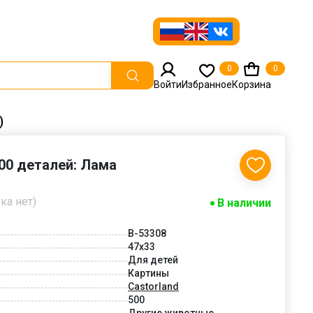
0
0
Войти
Избранное
Корзина
)
500 деталей: Лама
ка нет)
В наличии
B-53308
47x33
Для детей
Картины
Castorland
500
Другие животные