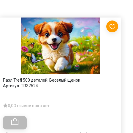
Пазл Trefl 500 деталей: Веселый щенок
П
Артикул:
TR37524
А
0,0
Отзывов пока нет