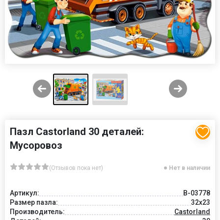
Пазл Castorland 30 деталей:
Мусоровоз
(Отзывов пока нет)
Нет в наличии
Артикул:
В-03778
Размер пазла:
32x23
Производитель:
Castorland