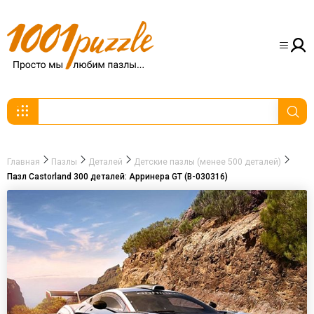
Главная
Пазлы
Деталей
Детские пазлы (менее 500 деталей)
Пазл Castorland 300 деталей: Арринера GT (В-030316)