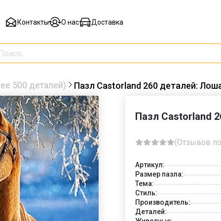
Контакты
О нас
Доставка
ее 500 деталей)
Пазл Castorland 260 деталей: Лош
Пазл Castorland 
(Отзывов по
Артикул:
Размер пазла:
Тема:
Стиль:
Производитель:
Деталей:
Животные: