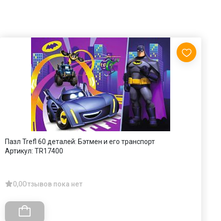
Пазл Trefl 60 деталей: Бэтмен и его транспорт
П
Артикул:
TR17400
А
0,0
Отзывов пока нет