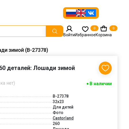
0
0
Войти
Избранное
Корзина
ади зимой (B-27378)
260 деталей: Лошади зимой
ка нет)
В наличии
B-27378
32x23
Для детей
Фото
Castorland
260
Лошади