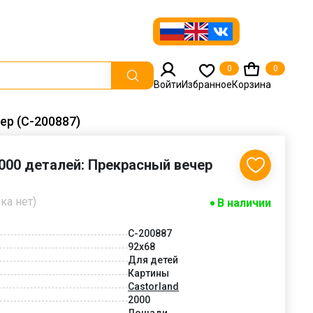
0
0
Войти
Избранное
Корзина
ер (C-200887)
2000 деталей: Прекрасный вечер
ка нет)
В наличии
C-200887
92x68
Для детей
Картины
Castorland
2000
Лошади