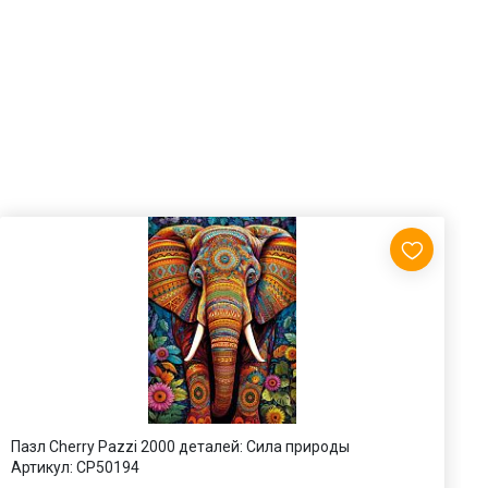
Пазл Cherry Pazzi 2000 деталей: Сила природы
П
Артикул:
CP50194
1
А