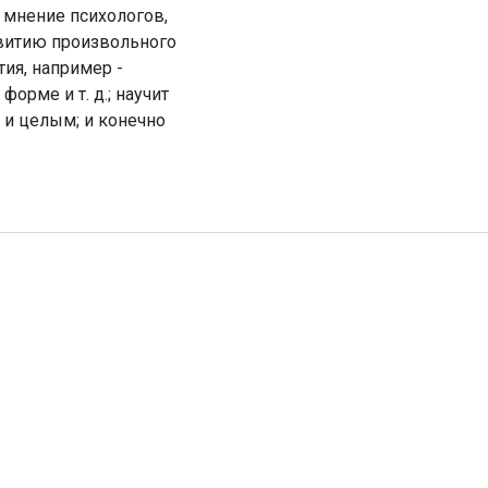
 мнение психологов,
звитию произвольного
ия, например -
орме и т. д.; научит
и целым; и конечно