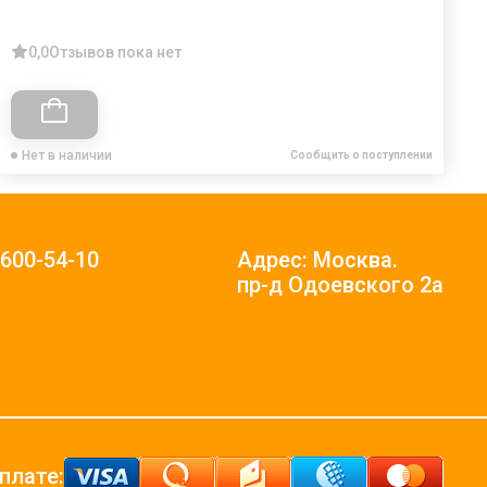
0,0
Отзывов пока нет
Нет в наличии
Сообщить о поступлении
)600-54-10
Адрес: Москва.
пр-д Одоевского 2а
плате: