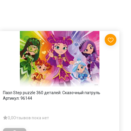
Пазл Step puzzle 360 деталей: Сказочный патруль
П
Артикул:
96144
с
А
0,0
Отзывов пока нет