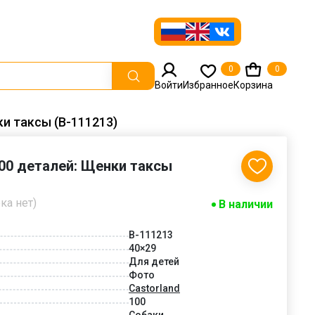
0
0
Войти
Избранное
Корзина
ки таксы (В-111213)
100 деталей: Щенки таксы
ка нет)
В наличии
В-111213
40×29
Для детей
Фото
Castorland
100
Собаки