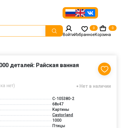
0
0
Войти
Избранное
Корзина
000 деталей: Райская ванная
ка нет)
Нет в наличии
C-105380-2
68x47
Картины
Castorland
1000
Птицы