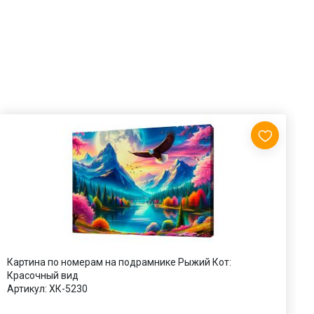
Картина по номерам на подрамнике Рыжий Кот:
А
Красочный вид
и
Артикул:
ХК-5230
А