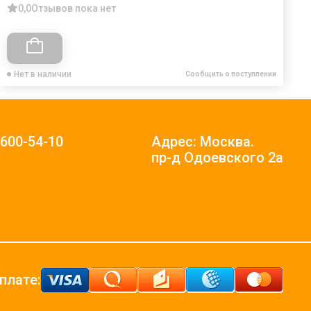
0,0
Отзывов пока нет
Нет в наличии
Сообщить о поступлении
)600-54-10
Адрес: Москва.
пр-д Одоевского 2а
плате: