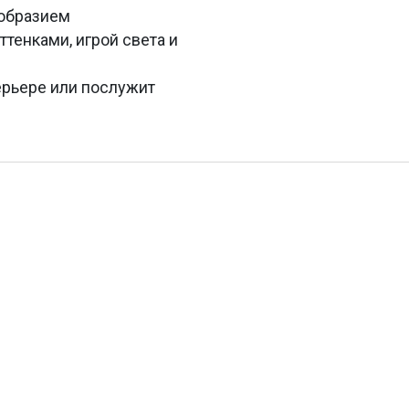
ообразием
тенками, игрой света и
ерьере или послужит