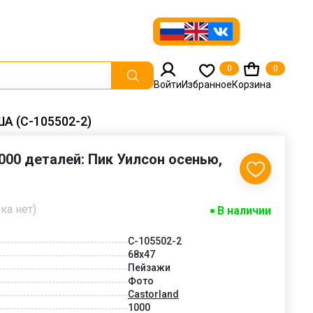
0
0
Войти
Избранное
Корзина
ША (C-105502-2)
1000 деталей: Пик Уилсон осенью,
ка нет)
В наличии
C-105502-2
68x47
Пейзажи
Фото
Castorland
1000