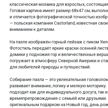
классическая мозаика для взрослых, состоящая
Готовая картина имеет размер 68x47 см, выполн
и отличается фотографической точностью изоб
— польская компания Castorland, известная сво
вниманием к деталям.
На пазле изображён горный пейзаж с пиком Уил
Фотостиль передаёт яркие краски осенней лист
домики у подножия гор и величественные верши
погружает в атмосферу Северной Америки и ст
для любителей природы и путешествий.
Собирание пазла — это увлекательная головолом
развивает внимание, логику и мелкую моторику.
подходит как для индивидуального досуга, так 
времяпрепровождения с семьёй или друзьями. 
оригинальным подарком на Новый год, день ро