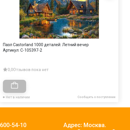
Пазл Castorland 1000 деталей: Летний вечер
П
Артикул:
C-105397-2
А
0,0
Отзывов пока нет
Нет в наличии
Сообщить о поступлении
)600-54-10
Адрес: Москва.