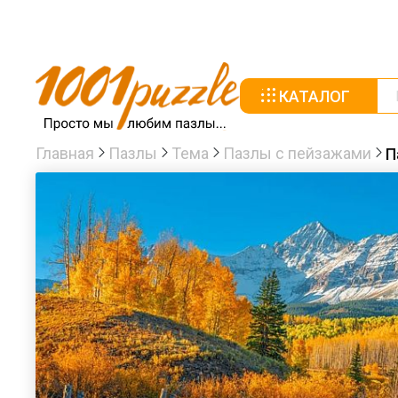
КАТАЛОГ
Главная
Пазлы
Тема
Пазлы с пейзажами
П