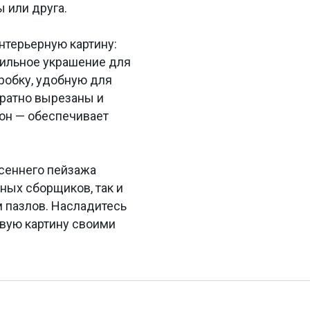
 или друга.
нтерьерную картину:
тильное украшение для
робку, удобную для
уратно вырезаны и
тон — обеспечивает
сеннего пейзажа
ных сборщиков, так и
м пазлов. Насладитесь
ивую картину своими