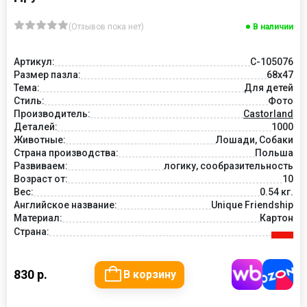
(Отзывов пока нет)
В наличии
Артикул:
C-105076
Размер пазла:
68x47
Тема:
Для детей
Стиль:
Фото
Производитель:
Castorland
Деталей:
1000
Животные:
Лошади, Собаки
Страна производства:
Польша
Развиваем:
логику, сообразительность
Возраст от:
10
Вес:
0.54 кг.
Английское название:
Unique Friendship
Материал:
Картон
Страна:
830 р.
В корзину