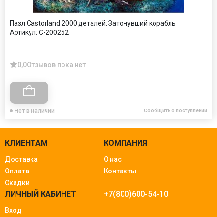
Пазл Castorland 2000 деталей: Затонувший корабль
Артикул:
C-200252
0,0
Отзывов пока нет
Нет в наличии
Сообщить о поступлении
КЛИЕНТАМ
КОМПАНИЯ
Доставка
О нас
Оплата
Контакты
Скидки
ЛИЧНЫЙ КАБИНЕТ
+7(800)600-54-10
Вход