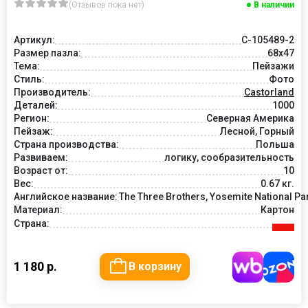
(Отзывов пока нет)
В наличии
Артикул:
C-105489-2
Размер пазла:
68x47
Тема:
Пейзажи
Стиль:
Фото
Производитель:
Castorland
Деталей:
1000
Регион:
Северная Америка
Пейзаж:
Лесной, Горный
Страна производства:
Польша
Развиваем:
логику, сообразительность
Возраст от:
10
Вес:
0.67 кг.
Английское название:
The Three Brothers, Yosemite National Pa
Материал:
Картон
Страна:
1 180 р.
В корзину