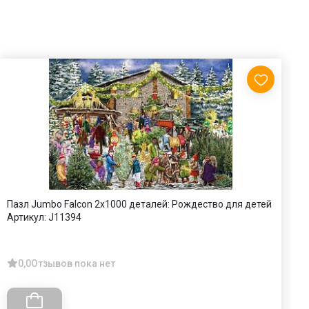
Пазл Jumbo Falcon 2х1000 деталей: Рождество для детей
П
Артикул:
J11394
А
0,0
Отзывов пока нет