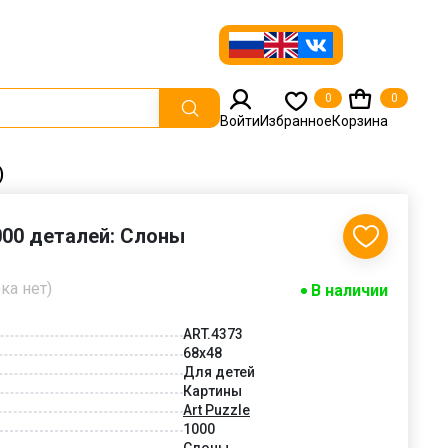
0
0
Войти
Избранное
Корзина
)
1000 деталей: Слоны
ка нет)
В наличии
ART.4373
68x48
Для детей
Картины
Art Puzzle
1000
Слоны