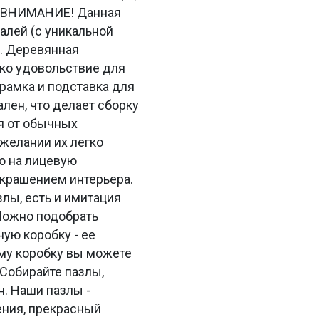
. ВНИМАНИЕ! Данная
алей (с уникальной
м. Деревянная
ько удовольствие для
 рамка и подставка для
лен, что делает сборку
я от обычных
желании их легко
о на лицевую
украшением интерьера.
злы, есть и имитация
Можно подобрать
ную коробку - ее
аму коробку вы можете
 Собирайте пазлы,
н. Наши пазлы -
ения, прекрасный