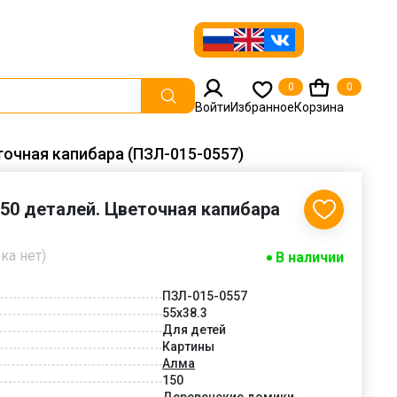
0
0
Войти
Избранное
Корзина
точная капибара (ПЗЛ-015-0557)
50 деталей. Цветочная капибара
ка нет)
В наличии
ПЗЛ-015-0557
55х38.3
Для детей
Картины
Алма
150
Деревенские домики