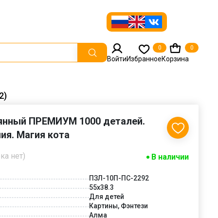
0
0
Войти
Избранное
Корзина
2)
янный ПРЕМИУМ 1000 деталей.
ия. Магия кота
ка нет)
В наличии
ПЗЛ-10П-ПС-2292
55х38.3
Для детей
Картины, Фэнтези
Алма