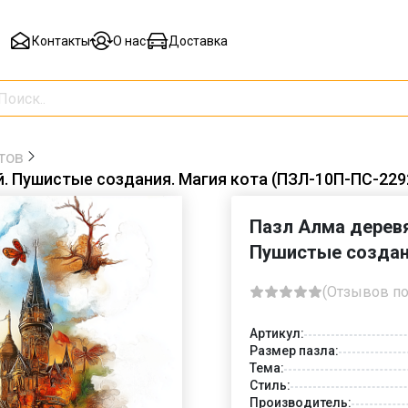
Контакты
О нас
Доставка
тов
 Пушистые создания. Магия кота (ПЗЛ-10П-ПС-229
Пазл Алма дерев
Пушистые создан
(Отзывов по
Артикул:
Размер пазла:
Тема:
Стиль:
Производитель: