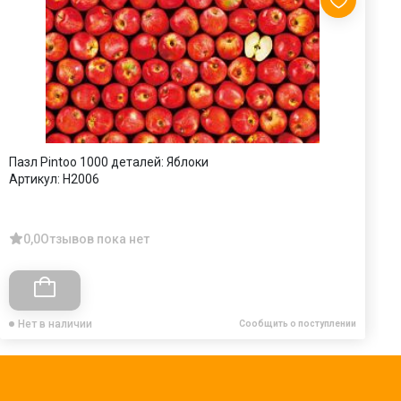
Пазл Pintoo 1000 деталей: Яблоки
П
Артикул:
Н2006
А
0,0
Отзывов пока нет
Нет в наличии
Сообщить о поступлении