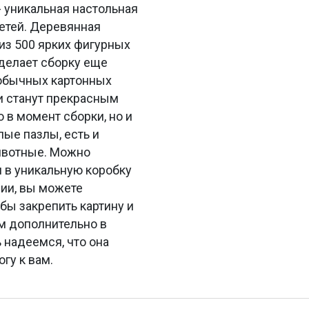
 уникальная настольная
детей. Деревянная
из 500 ярких фигурных
 делает сборку еще
 обычных картонных
и станут прекрасным
 в момент сборки, но и
лые пазлы, есть и
животные. Можно
н в уникальную коробку
нии, вы можете
бы закрепить картину и
ем дополнительно в
 надеемся, что она
гу к вам.