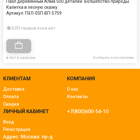
Пазл деревянный Алма 500 деталей. Волшебство природы.
Калитка в лесную сказку
Артикул:
ПЗЛ-05П-ВП-5759
0,0
Отзывов пока нет
Нет в наличии
Сообщить о поступлении
КЛИЕНТАМ
КОМПАНИЯ
Доставка
О нас
Оплата
Контакты
Скидки
ЛИЧНЫЙ КАБИНЕТ
+7(800)600-54-10
Вход
Регистрация
Адрес: Москва.
пр-д