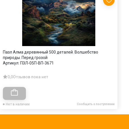
Пазл Алма деревянный 500 деталей. Волшебство
П
природы. Перед грозой
А
Артикул:
ПЗЛ-05П-ВП-3671
0,0
Отзывов пока нет
Нет в наличии
Сообщить о поступлении