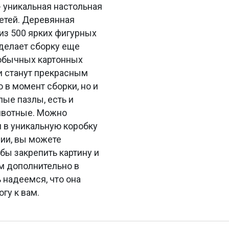
 уникальная настольная
детей. Деревянная
из 500 ярких фигурных
 делает сборку еще
 обычных картонных
и станут прекрасным
 в момент сборки, но и
лые пазлы, есть и
животные. Можно
н в уникальную коробку
нии, вы можете
бы закрепить картину и
ем дополнительно в
 надеемся, что она
гу к вам.