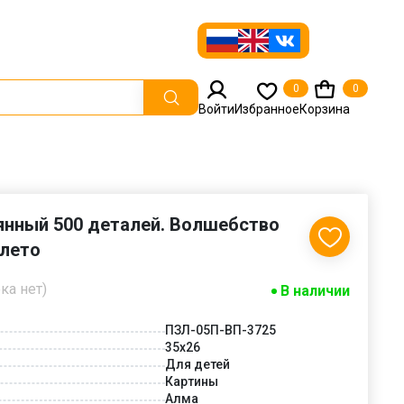
0
0
Войти
Избранное
Корзина
янный 500 деталей. Волшебство
 лето
ка нет)
В наличии
ПЗЛ-05П-ВП-3725
35х26
Для детей
Картины
Алма