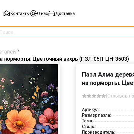
Контакты
О нас
Доставка
еталей
натюрморты. Цветочный вихрь (ПЗЛ-05П-ЦН-3503)
Пазл Алма деревя
натюрморты. Цве
(Отзывов по
Артикул:
Размер пазла:
Тема:
Стиль:
Производитель: