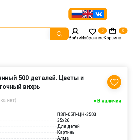
0
0
Войти
Избранное
Корзина
нный 500 деталей. Цветы и
точный вихрь
ка нет)
В наличии
ПЗЛ-05П-ЦН-3503
35х26
Для детей
Картины
Алма