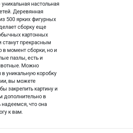
 уникальная настольная
детей. Деревянная
из 500 ярких фигурных
 делает сборку еще
 обычных картонных
и станут прекрасным
 в момент сборки, но и
лые пазлы, есть и
животные. Можно
н в уникальную коробку
нии, вы можете
бы закрепить картину и
ем дополнительно в
 надеемся, что она
гу к вам.