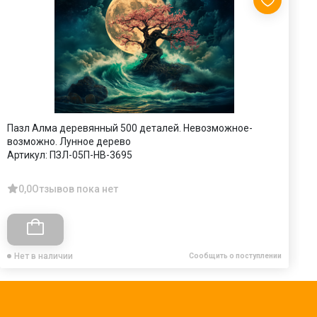
Пазл Алма деревянный 500 деталей. Невозможное-
П
возможно. Лунное дерево
н
Артикул:
ПЗЛ-05П-НВ-3695
А
0,0
Отзывов пока нет
Нет в наличии
Сообщить о поступлении