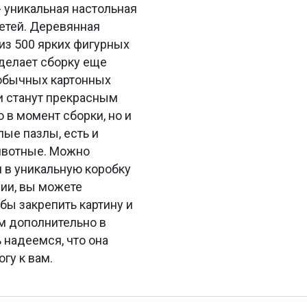
 уникальная настольная
детей. Деревянная
из 500 ярких фигурных
 делает сборку еще
 обычных картонных
и станут прекрасным
 в момент сборки, но и
лые пазлы, есть и
животные. Можно
н в уникальную коробку
нии, вы можете
бы закрепить картину и
ем дополнительно в
 надеемся, что она
гу к вам.