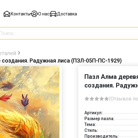
Контакты
О нас
Доставка
еталей
 создания. Радужная лиса (ПЗЛ-05П-ПС-1929)
Пазл Алма дерев
создания. Радужн
(Отзывов по
Артикул:
Размер пазла:
Тема:
Стиль:
Производитель: