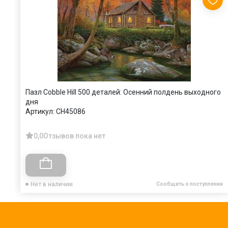
Пазл Cobble Hill 500 деталей: Осенний полдень выходного
дня
Артикул:
CH45086
0,0
Отзывов пока нет
Нет в наличии
Сообщить о поступлении