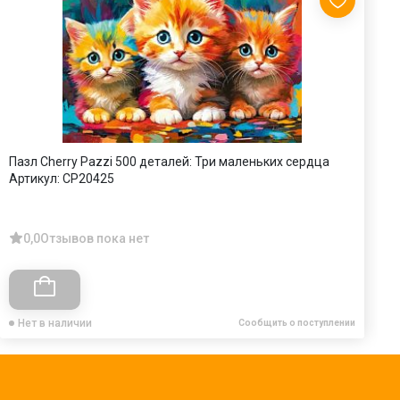
Пазл Cherry Pazzi 500 деталей: Три маленьких сердца
П
Артикул:
CP20425
З
А
0,0
Отзывов пока нет
Нет в наличии
Сообщить о поступлении