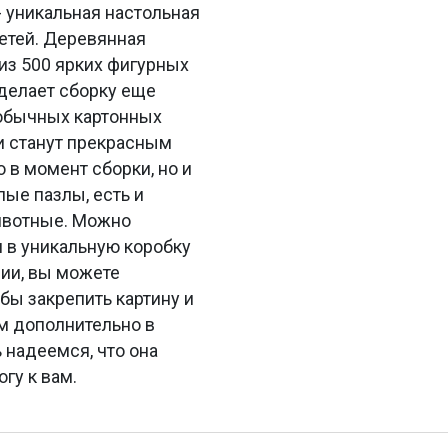
 уникальная настольная
детей. Деревянная
из 500 ярких фигурных
 делает сборку еще
 обычных картонных
и станут прекрасным
 в момент сборки, но и
лые пазлы, есть и
животные. Можно
н в уникальную коробку
нии, вы можете
бы закрепить картину и
ем дополнительно в
 надеемся, что она
гу к вам.