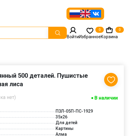
0
0
Войти
Избранное
Корзина
янный 500 деталей. Пушистые
ая лиса
ка нет)
В наличии
ПЗЛ-05П-ПС-1929
35х26
Для детей
Картины
Алма