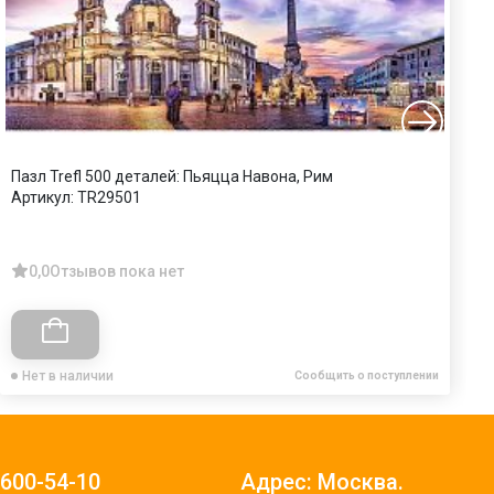
Пазл Trefl 500 деталей: Пьяцца Навона, Рим
П
Артикул:
TR29501
А
0,0
Отзывов пока нет
Нет в наличии
Сообщить о поступлении
)600-54-10
Адрес: Москва.