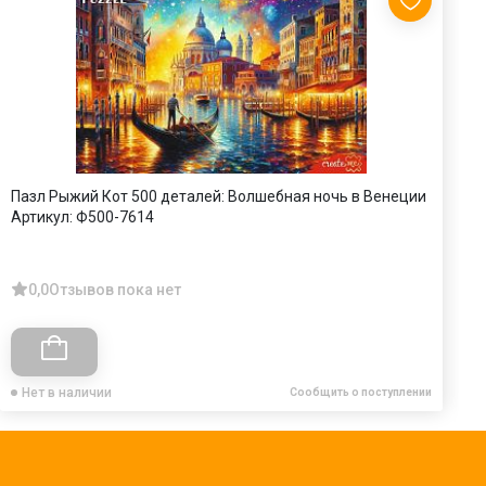
Пазл Рыжий Кот 500 деталей: Волшебная ночь в Венеции
П
Артикул:
Ф500-7614
А
0,0
Отзывов пока нет
Нет в наличии
Сообщить о поступлении