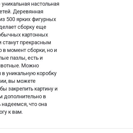
 уникальная настольная
детей. Деревянная
из 500 ярких фигурных
 делает сборку еще
 обычных картонных
и станут прекрасным
 в момент сборки, но и
лые пазлы, есть и
животные. Можно
н в уникальную коробку
нии, вы можете
бы закрепить картину и
ем дополнительно в
 надеемся, что она
гу к вам.