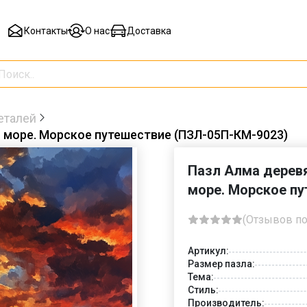
Контакты
О нас
Доставка
еталей
и море. Морское путешествие (ПЗЛ-05П-КМ-9023)
Пазл Алма деревя
море. Морское п
(Отзывов по
Артикул:
Размер пазла:
Тема:
Стиль:
Производитель: