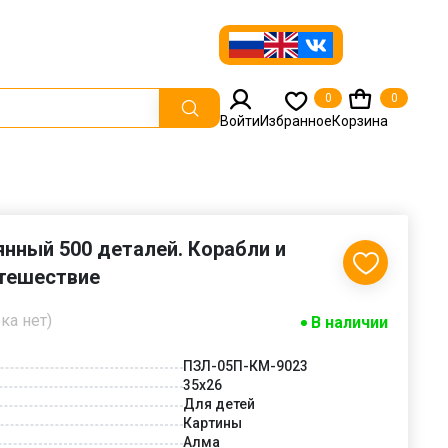
0
0
Войти
Избранное
Корзина
нный 500 деталей. Корабли и
утешествие
ка нет)
В наличии
ПЗЛ-05П-КМ-9023
35х26
Для детей
Картины
Алма