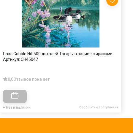
Пазл Cobble Hill 500 деталей: Гагары в заливе с ирисами
П
Артикул:
CH45047
э
А
0,0
Отзывов пока нет
Нет в наличии
Сообщить о поступлении