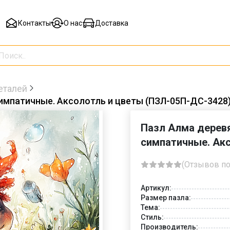
Контакты
О нас
Доставка
еталей
симпатичные. Аксолотль и цветы (ПЗЛ-05П-ДС-3428
Пазл Алма деревя
симпатичные. Ак
(Отзывов по
Артикул:
Размер пазла:
Тема:
Стиль:
Производитель: