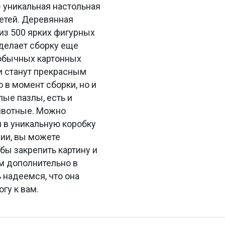
 уникальная настольная
детей. Деревянная
из 500 ярких фигурных
 делает сборку еще
 обычных картонных
и станут прекрасным
 в момент сборки, но и
лые пазлы, есть и
животные. Можно
н в уникальную коробку
нии, вы можете
бы закрепить картину и
ем дополнительно в
 надеемся, что она
гу к вам.