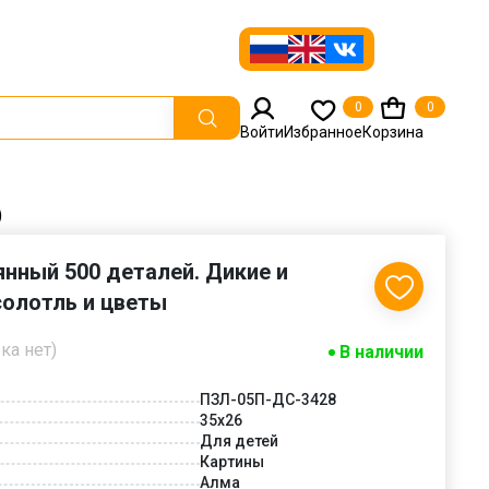
0
0
Войти
Избранное
Корзина
)
нный 500 деталей. Дикие и
солотль и цветы
ка нет)
В наличии
ПЗЛ-05П-ДС-3428
35х26
Для детей
Картины
Алма