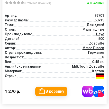
(Отзывов пока нет)
В наличии
Артикул:
29701
Размер пазла:
50x35
Тема:
Для детей
Стиль:
Мультяшные
Производитель:
Heye
Деталей:
500
Серия:
Zozoville
Автор:
Mateo Dineen
Страна производства:
Германия
Возраст от:
8
Вес:
0.45 кг.
Английское название:
Milk Tooth Zozoville
Материал:
Картон
Страна:
1 270 р.
В корзину