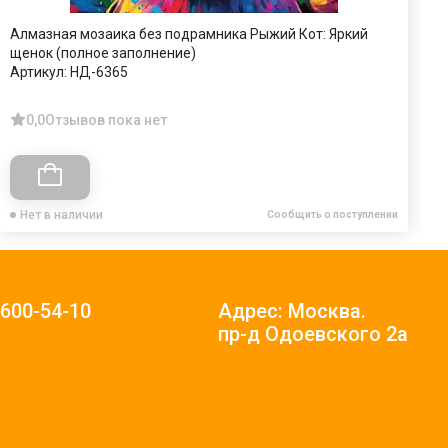
Алмазная мозаика без подрамника Рыжий Кот: Яркий
К
щенок (полное заполнение)
ф
Артикул:
НД-6365
А
0,0
Отзывов пока нет
Нет в наличии
Сообщить о поступлении
)600-54-10
Адрес: Москва.
пр-д Одоевского 2а