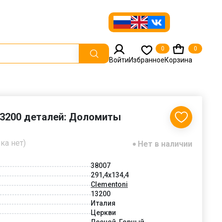
0
0
Войти
Избранное
Корзина
13200 деталей: Доломиты
ка нет)
Нет в наличии
38007
291,4x134,4
Clementoni
13200
Италия
Церкви
Лесной, Горный