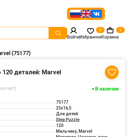
0
0
Войти
Избранное
Корзина
rvel (75177)
 120 деталей: Marvel
ка нет)
В наличии
75177
23х16,5
Для детей
Step Puzzle
120
Мальчику, Marvel
Мстители, Человек-паук,