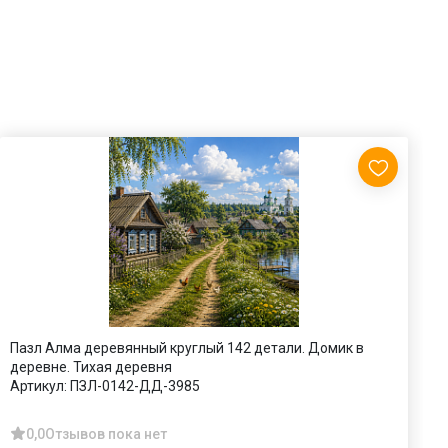
Пазл Алма деревянный круглый 142 детали. Домик в
П
деревне. Тихая деревня
А
Артикул:
ПЗЛ-0142-ДД-3985
0,0
Отзывов пока нет