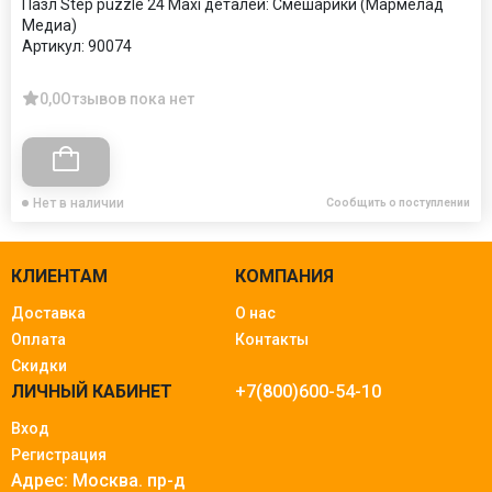
Пазл Step puzzle 24 Maxi деталей: Смешарики (Мармелад
Медиа)
Артикул:
90074
0,0
Отзывов пока нет
Нет в наличии
Сообщить о поступлении
КЛИЕНТАМ
КОМПАНИЯ
Доставка
О нас
Оплата
Контакты
Скидки
ЛИЧНЫЙ КАБИНЕТ
+7(800)600-54-10
Вход
Регистрация
Адрес: Москва.
пр-д